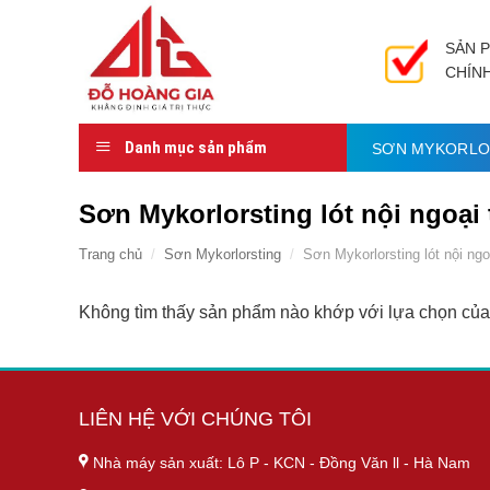
Bỏ
qua
SẢN 
nội
CHÍN
dung
Danh mục sản phẩm
SƠN MYKORLO
Sơn Mykorlorsting lót nội ngoại 
Trang chủ
/
Sơn Mykorlorsting
/
Sơn Mykorlorsting lót nội ngo
Không tìm thấy sản phẩm nào khớp với lựa chọn của
LIÊN HỆ VỚI CHÚNG TÔI
Nhà máy sản xuất: Lô P - KCN - Đồng Văn ll - Hà Nam