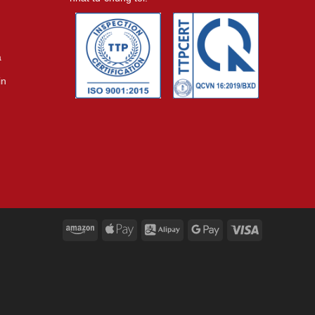
ả
in
Amazon
Apple
Alipay
Google
Visa
Pay
Pay