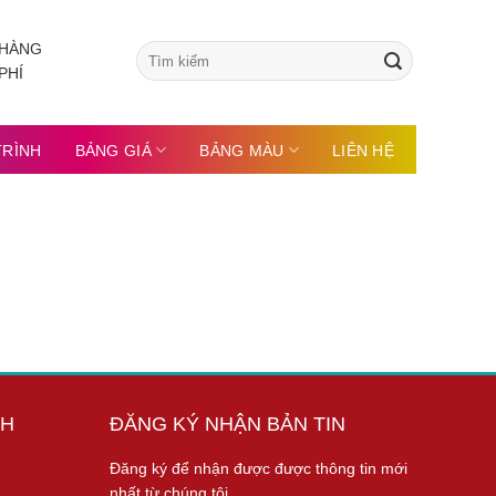
 HÀNG
Tìm
kiếm:
PHÍ
TRÌNH
BẢNG GIÁ
BẢNG MÀU
LIÊN HỆ
NH
ĐĂNG KÝ NHẬN BẢN TIN
Đăng ký để nhận được được thông tin mới
nhất từ chúng tôi.