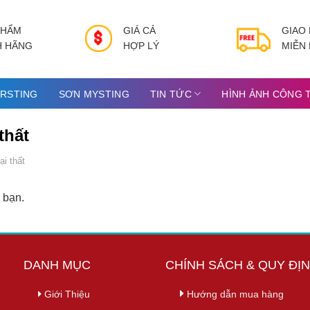
PHẨM
GIÁ CẢ
GIAO
H HÃNG
HỢP LÝ
MIỄN 
RSTING
SƠN MYSTING
TIN TỨC
HÌNH ẢNH CÔNG 
thất
ại thất
 bạn.
DANH MỤC
CHÍNH SÁCH & QUY ĐỊ
Giới Thiệu
Hướng dẫn mua hàng