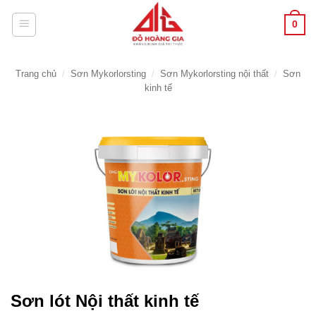
Bỏ
0
qua
nội
dung
Trang chủ
/
Sơn Mykorlorsting
/
Sơn Mykorlorsting nội thất
/
Sơn
kinh tế
Sơn lót Nội thất kinh tế